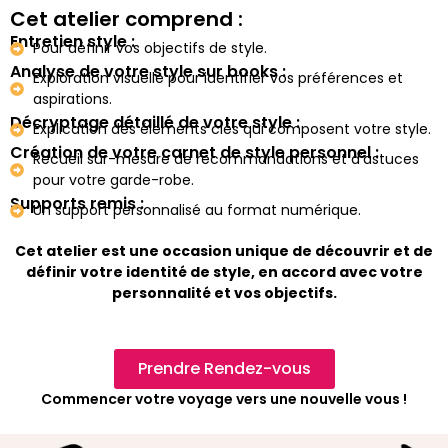
Cet atelier comprend :
Entretien style :
Pour définir vos objectifs de style.
Analyse de votre style sur books :
Exploration visuelle pour identifier vos préférences et
aspirations.
Décryptage détaillé de votre style :
Explication des élements clés qui composent votre style.
Création de votre carnet de style personnel :
Recueil sur-mesure de recommandations et d'astuces
pour votre garde-robe.
Supports remis :
Un support personnalisé au format numérique.
Cet atelier est une occasion unique de découvrir et de
définir votre identité de style, en accord avec votre
personnalité et vos objectifs.
Prendre Rendez-vous
Commencer votre voyage vers une nouvelle vous !