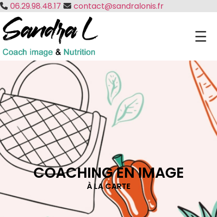
06.29.98.48.17
contact@sandralonis.fr
☰
COACHING EN IMAGE
À LA CARTE