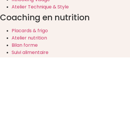
Atelier Technique & Style
Coaching en nutrition
Placards & frigo
Atelier nutrition
Bilan forme
Suivi alimentaire
Forfait renouveau
Infos de Contact
contact@sandralonis.fr
06.29.98.48.17
Nous suivre
Mentions légales